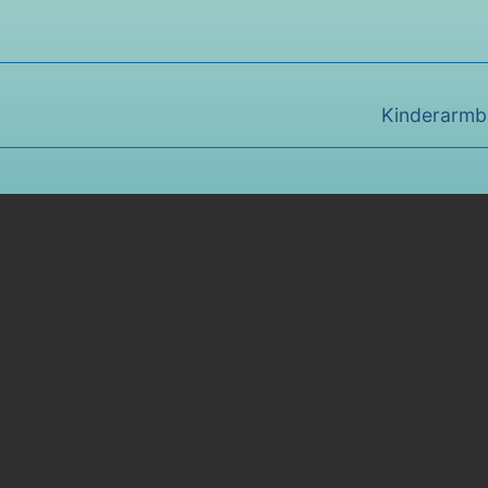
Nächster
Kinderarmb
Beitrag: