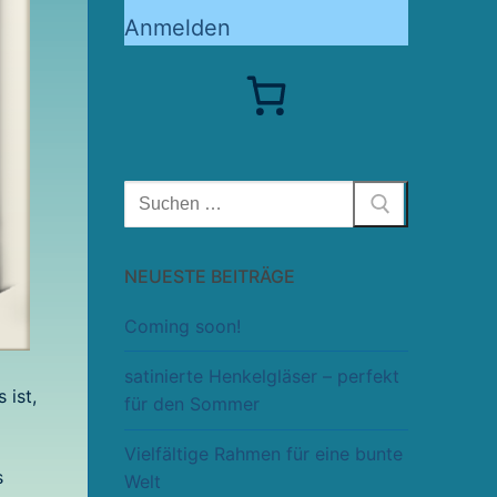
Anmelden
Suchen
nach:
NEUESTE BEITRÄGE
Coming soon!
satinierte Henkelgläser – perfekt
 ist,
für den Sommer
Vielfältige Rahmen für eine bunte
s
Welt