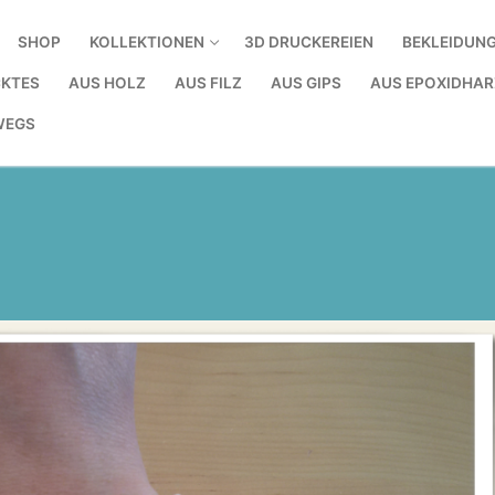
SHOP
KOLLEKTIONEN
3D DRUCKEREIEN
BEKLEIDUN
KTES
AUS HOLZ
AUS FILZ
AUS GIPS
AUS EPOXIDHAR
WEGS