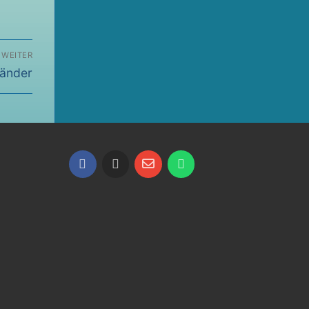
WEITER
änder