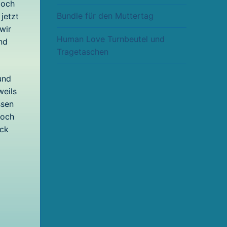
doch
Bundle für den Muttertag
jetzt
wir
Human Love Turnbeutel und
nd
Tragetaschen
und
weils
ssen
noch
ick