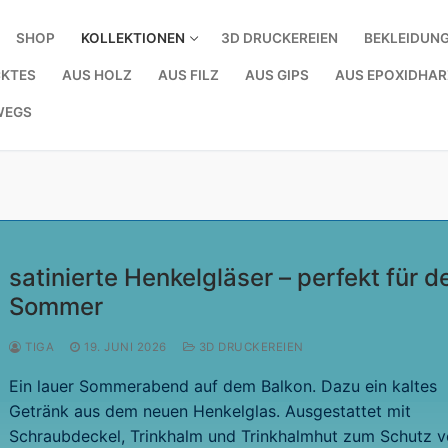
SHOP
KOLLEKTIONEN
3D DRUCKEREIEN
BEKLEIDUN
KTES
AUS HOLZ
AUS FILZ
AUS GIPS
AUS EPOXIDHAR
WEGS
satinierte Henkelgläser – perfekt für d
Sommer
TIGA
19. JUNI 2026
3D DRUCKEREIEN
Ein lauer Sommerabend auf dem Balkon. Dazu ein kaltes
Getränk aus dem neuen Henkelglas. Ausgestattet mit
Schraubdeckel, Trinkhalm und Trinkhalmhut zum Schutz v