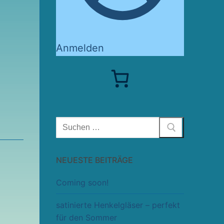
Anmelden
Suchen
nach:
NEUESTE BEITRÄGE
Coming soon!
satinierte Henkelgläser – perfekt
für den Sommer