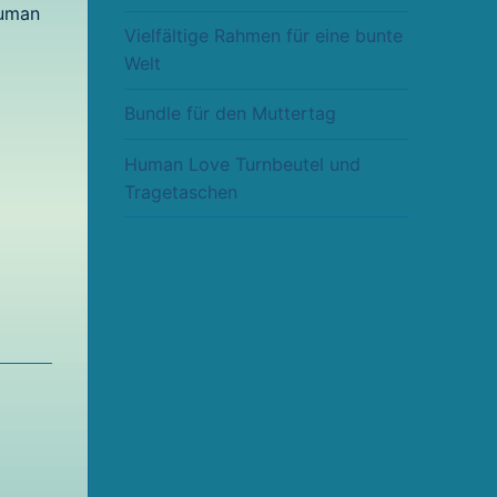
Human
Vielfältige Rahmen für eine bunte
Welt
Bundle für den Muttertag
Human Love Turnbeutel und
Tragetaschen