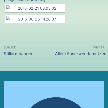
Beitragsnavigation
ZURÜCK
WEITER
Vorheriger
Nächster
Stillarmbänder
Alleskönnerwendemützen
Beitrag:
Beitrag: