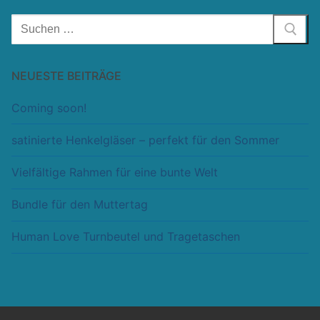
Suchen
nach:
NEUESTE BEITRÄGE
Coming soon!
satinierte Henkelgläser – perfekt für den Sommer
Vielfältige Rahmen für eine bunte Welt
Bundle für den Muttertag
Human Love Turnbeutel und Tragetaschen