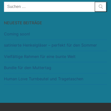
Suchen
nach:
NEUESTE BEITRÄGE
Coming soon!
satinierte Henkelgläser – perfekt für den Sommer
Vielfältige Rahmen für eine bunte Welt
Bundle für den Muttertag
Human Love Turnbeutel und Tragetaschen