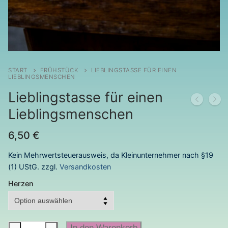
START
FRÜHSTÜCK
LIEBLINGSTASSE FÜR EINEN
LIEBLINGSMENSCHEN
Lieblingstasse für einen
Lieblingsmenschen
6,50
€
Kein Mehrwertsteuerausweis, da Kleinunternehmer nach §19
(1) UStG.
zzgl.
Versandkosten
Herzen
Lieblingstasse
In den Warenkorb