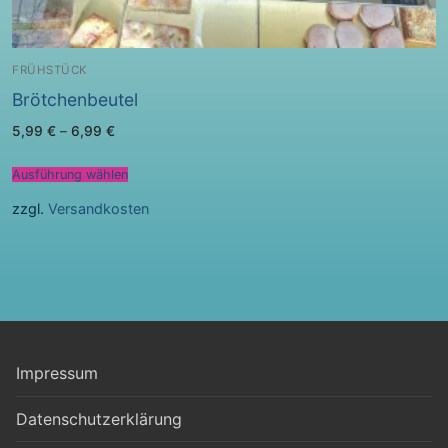
FRÜHSTÜCK
Brötchenbeutel
5,99
€
–
6,99
€
Ausführung wählen
zzgl.
Versandkosten
Impressum
Datenschutzerklärung