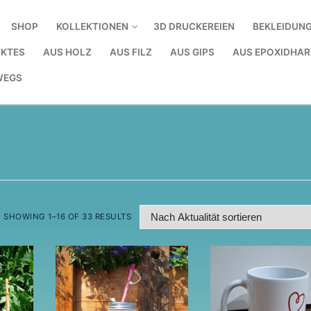
SHOP
KOLLEKTIONEN
3D DRUCKEREIEN
BEKLEIDUN
KTES
AUS HOLZ
AUS FILZ
AUS GIPS
AUS EPOXIDHAR
WEGS
SHOWING 1–16 OF 33 RESULTS