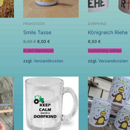
FRÜHSTÜCK
DORFKIND
Smile Tasse
Königreich Riehe
Ursprünglicher
Aktueller
9,00
€
8,00
€
6,50
€
Preis
Preis
war:
ist:
In den Warenkorb
Ausführung wählen
9,00 €
8,00 €.
zzgl.
Versandkosten
zzgl.
Versandkosten