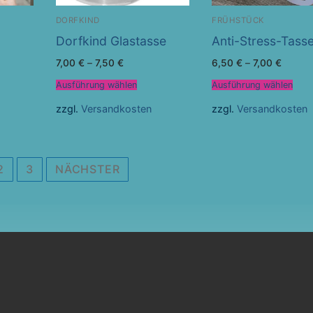
DORFKIND
FRÜHSTÜCK
Dorfkind Glastasse
Anti-Stress-Tass
7,00
€
–
7,50
€
6,50
€
–
7,00
€
Ausführung wählen
Ausführung wählen
zzgl.
Versandkosten
zzgl.
Versandkosten
2
3
NÄCHSTER