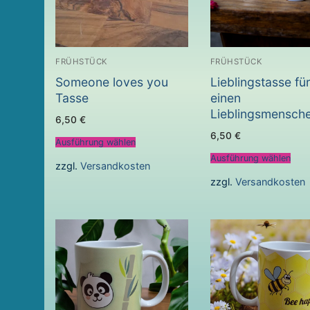
FRÜHSTÜCK
FRÜHSTÜCK
Someone loves you
Lieblingstasse fü
Tasse
einen
Lieblingsmensch
6,50
€
6,50
€
Ausführung wählen
Ausführung wählen
zzgl.
Versandkosten
zzgl.
Versandkosten