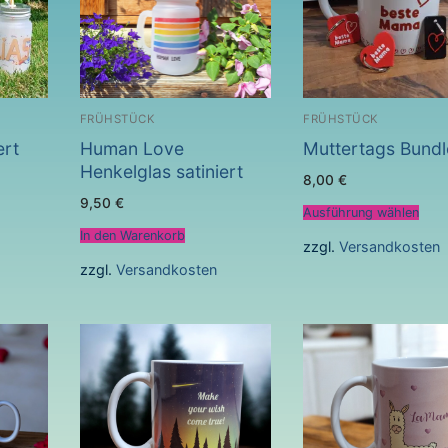
FRÜHSTÜCK
FRÜHSTÜCK
ert
Human Love
Muttertags Bundl
Henkelglas satiniert
8,00
€
9,50
€
Ausführung wählen
In den Warenkorb
zzgl.
Versandkosten
zzgl.
Versandkosten