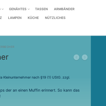
G
GENÄHTES
TASSEN
ARMBÄNDER
Z
LAMPEN
KÜCHE
NÜTZLICHES
IERBECHER
her
a Kleinunternehmer nach §19 (1) UStG.
zzgl.
ps der an einen Muffin erinnert. So kann das
!