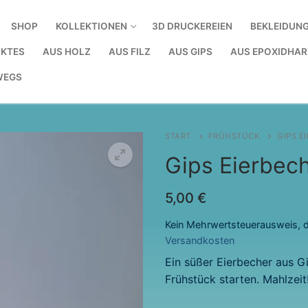
SHOP
KOLLEKTIONEN
3D DRUCKEREIEN
BEKLEIDUN
KTES
AUS HOLZ
AUS FILZ
AUS GIPS
AUS EPOXIDHAR
WEGS
START
FRÜHSTÜCK
GIPS E
Gips Eierbec
5,00
€
Kein Mehrwertsteuerausweis, d
Versandkosten
Ein süßer Eierbecher aus Gi
Frühstück starten. Mahlzeit