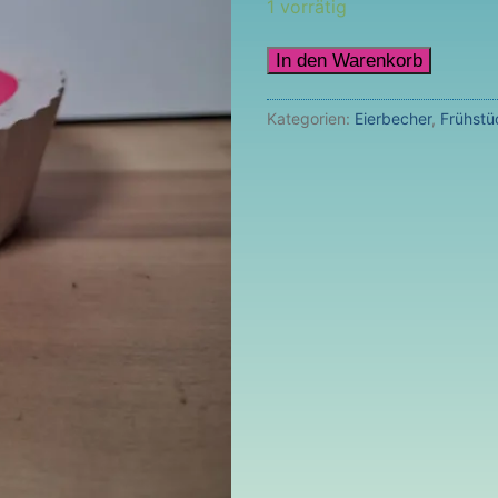
1 vorrätig
Gips
In den Warenkorb
Eierbecher
Menge
Kategorien:
Eierbecher
,
Frühstü