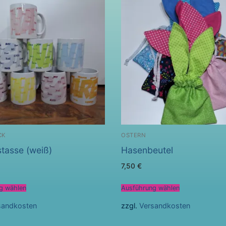
CK
OSTERN
tasse (weiß)
Hasenbeutel
7,50
€
g wählen
Ausführung wählen
sandkosten
zzgl.
Versandkosten