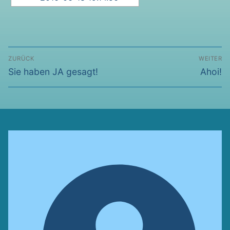
Beitragsnavigation
ZURÜCK
WEITER
Vorheriger
Nächst
Sie haben JA gesagt!
Ahoi!
Beitrag:
Beitrag: