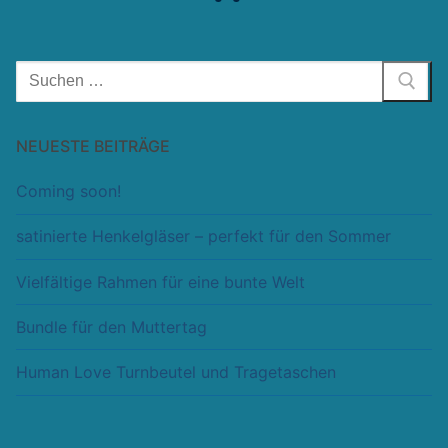
Suchen
nach:
NEUESTE BEITRÄGE
Coming soon!
satinierte Henkelgläser – perfekt für den Sommer
Vielfältige Rahmen für eine bunte Welt
Bundle für den Muttertag
Human Love Turnbeutel und Tragetaschen