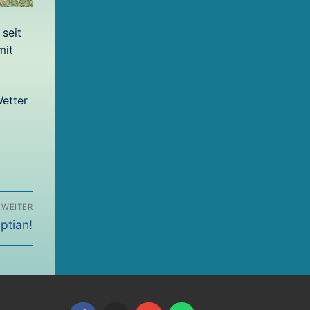
seit
mit
Wetter
WEITER
ptian!