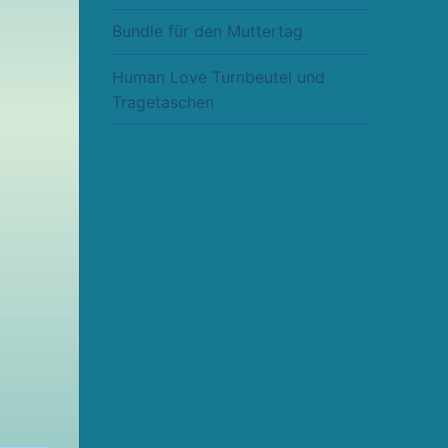
Bundle für den Muttertag
Human Love Turnbeutel und
Tragetaschen