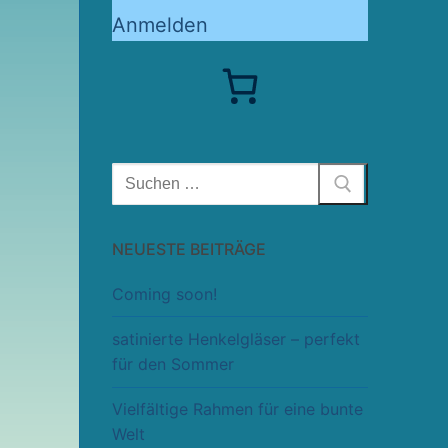
Anmelden
Suchen
nach:
NEUESTE BEITRÄGE
Coming soon!
satinierte Henkelgläser – perfekt
für den Sommer
Vielfältige Rahmen für eine bunte
Welt