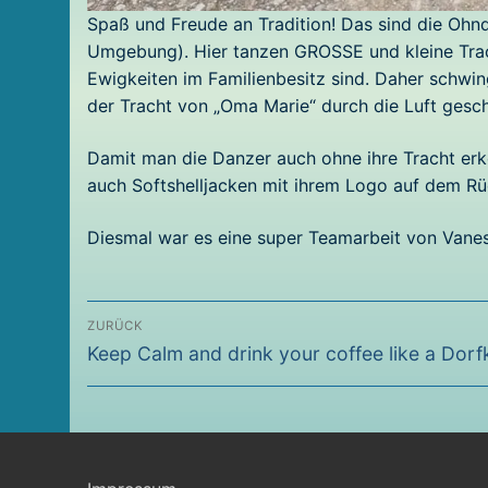
Spaß und Freude an Tradition! Das sind die Ohn
Umgebung). Hier tanzen GROSSE und kleine Trach
Ewigkeiten im Familienbesitz sind. Daher schwi
der Tracht von „Oma Marie“ durch die Luft gesch
Damit man die Danzer auch ohne ihre Tracht erk
auch Softshelljacken mit ihrem Logo auf dem Rü
Diesmal war es eine super Teamarbeit von Vanes
Beitragsnavigation
ZURÜCK
Vorheriger
Keep Calm and drink your coffee like a Dorf
Beitrag: