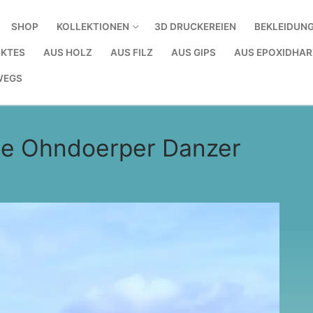
SHOP
KOLLEKTIONEN
3D DRUCKEREIEN
BEKLEIDUN
KTES
AUS HOLZ
AUS FILZ
AUS GIPS
AUS EPOXIDHAR
WEGS
 de Ohndoerper Danzer