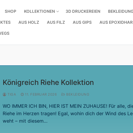
SHOP
KOLLEKTIONEN
3D DRUCKEREIEN
BEKLEIDUN
KTES
AUS HOLZ
AUS FILZ
AUS GIPS
AUS EPOXIDHAR
WEGS
Königreich Riehe Kollektion
TIGA
11. FEBRUAR 2026
BEKLEIDUNG
WO IMMER ICH BIN, HIER IST MEIN ZUHAUSE! Für alle, di
Riehe im Herzen tragen! Egal, wohin dich der Wind des L
weht – mit diesem…