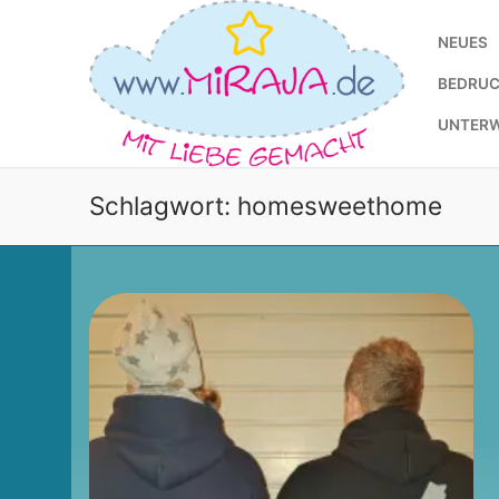
Zum
Inhalt
NEUES
springen
BEDRUC
UNTER
Schlagwort:
homesweethome