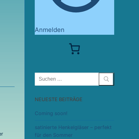
Anmelden
Suchen
nach:
NEUESTE BEITRÄGE
Coming soon!
satinierte Henkelgläser – perfekt
er
für den Sommer