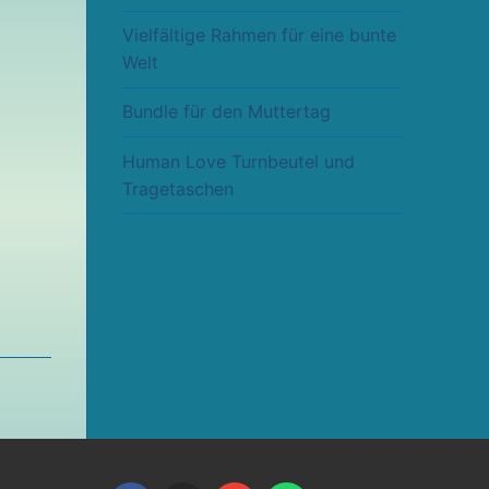
Vielfältige Rahmen für eine bunte
Welt
Bundle für den Muttertag
Human Love Turnbeutel und
Tragetaschen