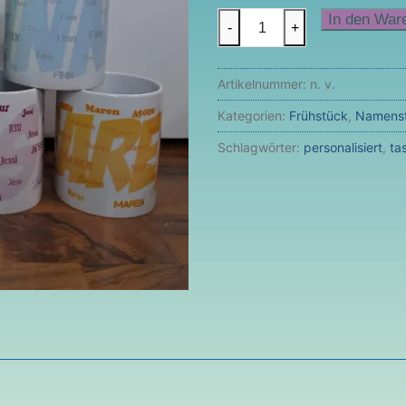
Namenstasse
In den War
-
+
(weiß)
Menge
Artikelnummer:
n. v.
Kategorien:
Frühstück
,
Namens
Schlagwörter:
personalisiert
,
ta