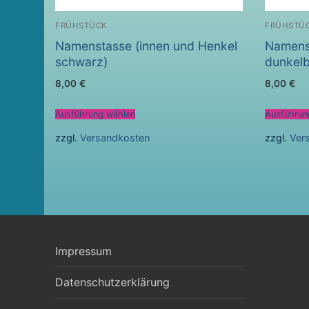
FRÜHSTÜCK
FRÜHSTÜ
Namenstasse (innen und Henkel
Namenst
schwarz)
dunkelb
8,00
€
8,00
€
Ausführung wählen
Ausführun
zzgl.
Versandkosten
zzgl.
Ver
Impressum
Datenschutzerklärung