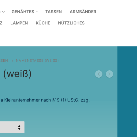
G
GENÄHTES
TASSEN
ARMBÄNDER
Z
LAMPEN
KÜCHE
NÜTZLICHES
SSEN
NAMENSTASSE (WEISS)
 (weiß)
a Kleinunternehmer nach §19 (1) UStG.
zzgl.