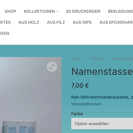
SHOP
KOLLEKTIONEN
3D DRUCKEREIEN
BEKLEIDUN
KTES
AUS HOLZ
AUS FILZ
AUS GIPS
AUS EPOXIDHAR
WEGS
START
TASSEN
NAMENSTA
Namenstasse
7,00
€
Kein Mehrwertsteuerausweis, d
Versandkosten
Farbe