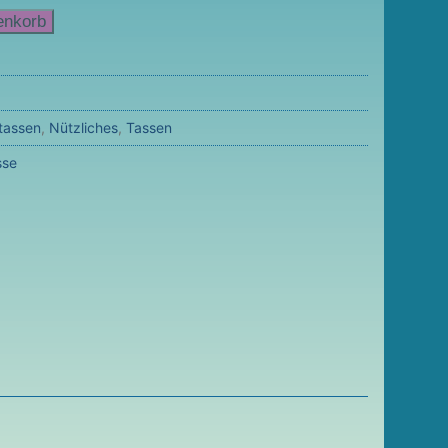
enkorb
tassen
,
Nützliches
,
Tassen
sse