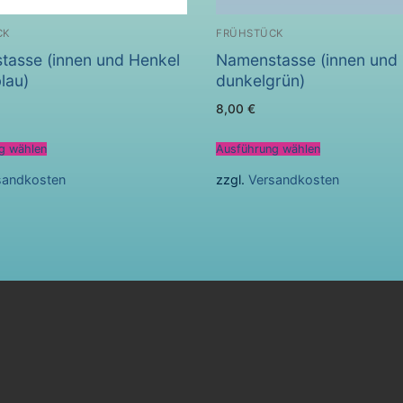
CK
FRÜHSTÜCK
asse (innen und Henkel
Namenstasse (innen und
lau)
dunkelgrün)
8,00
€
g wählen
Ausführung wählen
sandkosten
zzgl.
Versandkosten