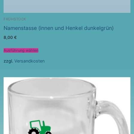
FRÜHSTÜCK
Namenstasse (innen und Henkel dunkelgrün)
8,00
€
Ausführung wählen
zzgl.
Versandkosten