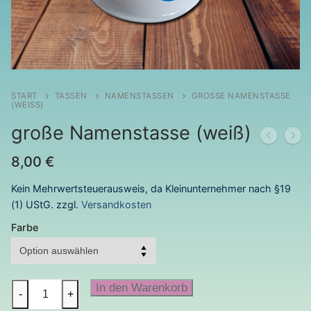
START
TASSEN
NAMENSTASSEN
GROSSE NAMENSTASSE (
WEISS)
große Namenstasse (weiß)
8,00
€
Kein Mehrwertsteuerausweis, da Kleinunternehmer nach §19
(1) UStG.
zzgl.
Versandkosten
Farbe
große
In den Warenkorb
-
+
Namenstasse