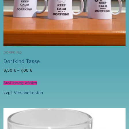
DORFKIND
Dorfkind Tasse
6,50
€
–
7,00
€
Ausführung wählen
zzgl.
Versandkosten