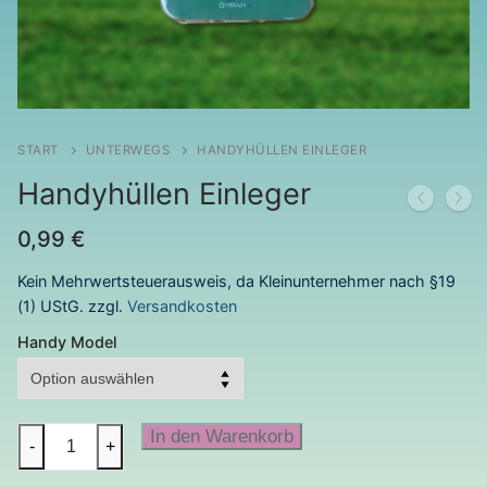
START
UNTERWEGS
HANDYHÜLLEN EINLEGER
Handyhüllen Einleger
0,99
€
Kein Mehrwertsteuerausweis, da Kleinunternehmer nach §19
(1) UStG.
zzgl.
Versandkosten
Handy Model
Handyhüllen
In den Warenkorb
-
+
Einleger