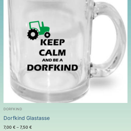
DORFKIND
Dorfkind Glastasse
7,00
€
–
7,50
€