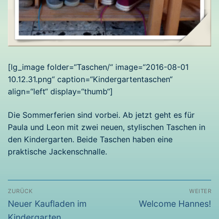
[lg_image folder=“Taschen/“ image=“2016-08-01
10.12.31.png“ caption=“Kindergartentaschen“
align=“left“ display=“thumb“]
Die Sommerferien sind vorbei. Ab jetzt geht es für
Paula und Leon mit zwei neuen, stylischen Taschen in
den Kindergarten. Beide Taschen haben eine
praktische Jackenschnalle.
Beitragsnavigation
ZURÜCK
WEITER
Vorheriger
Nächster
Neuer Kaufladen im
Welcome Hannes!
Beitrag:
Beitrag:
Kindergarten