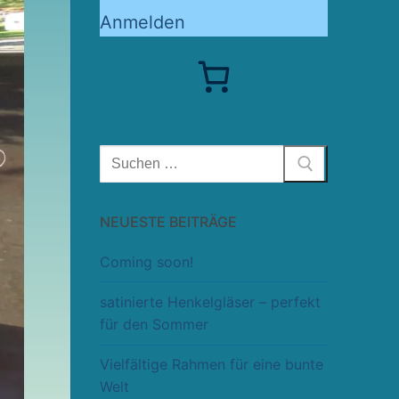
Anmelden
Suchen
nach:
NEUESTE BEITRÄGE
Coming soon!
satinierte Henkelgläser – perfekt
für den Sommer
Vielfältige Rahmen für eine bunte
Welt