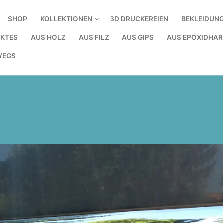
SHOP
KOLLEKTIONEN
3D DRUCKEREIEN
BEKLEIDUN
KTES
AUS HOLZ
AUS FILZ
AUS GIPS
AUS EPOXIDHAR
WEGS