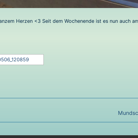
 ganzem Herzen <3 Seit dem Wochenende ist es nun auch a
Nächste
Mundsc
Beitrag: