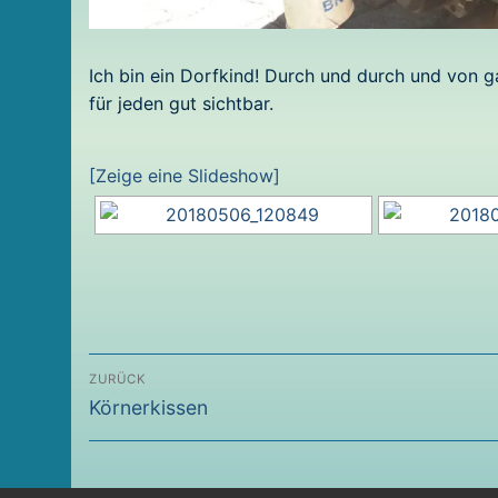
Ich bin ein Dorfkind! Durch und durch und von
für jeden gut sichtbar.
[Zeige eine Slideshow]
Beitragsnavigation
ZURÜCK
Vorheriger
Körnerkissen
Beitrag: