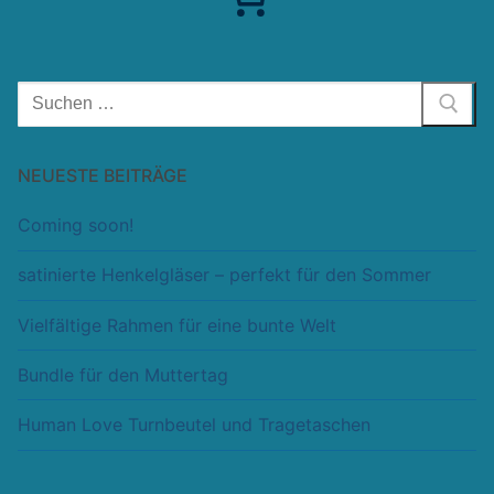
Suchen
nach:
NEUESTE BEITRÄGE
Coming soon!
satinierte Henkelgläser – perfekt für den Sommer
Vielfältige Rahmen für eine bunte Welt
Bundle für den Muttertag
Human Love Turnbeutel und Tragetaschen