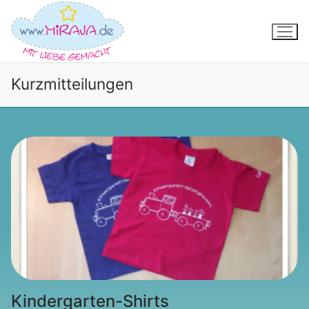
Zum
Inhalt
springen
Kurzmitteilungen
Kindergarten-Shirts