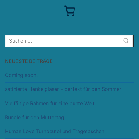
Suchen
nach:
NEUESTE BEITRÄGE
Coming soon!
satinierte Henkelgläser – perfekt für den Sommer
Vielfältige Rahmen für eine bunte Welt
Bundle für den Muttertag
Human Love Turnbeutel und Tragetaschen