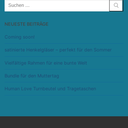
Suchen
nach:
NEUESTE BEITRÄGE
Coming soon!
satinierte Henkelgläser – perfekt für den Sommer
Vielfältige Rahmen für eine bunte Welt
Bundle für den Muttertag
Human Love Turnbeutel und Tragetaschen