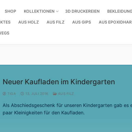
SHOP
KOLLEKTIONEN
3D DRUCKEREIEN
BEKLEIDUN
KTES
AUS HOLZ
AUS FILZ
AUS GIPS
AUS EPOXIDHAR
WEGS
Neuer Kaufladen im Kindergarten
TIGA
13. JULI 2016
AUS FILZ
Als Abschiedsgeschenk für unseren Kindergarten gab es 
paar Kleinigkeiten für den Kaufladen.