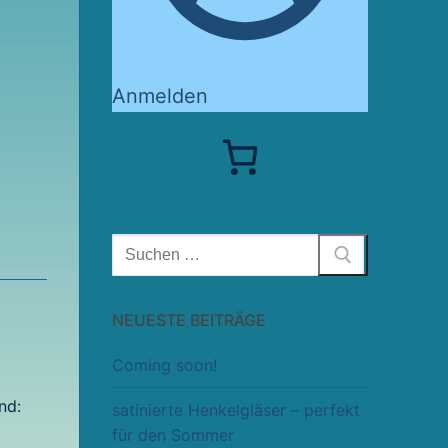
Anmelden
Suchen
nach:
NEUESTE BEITRÄGE
Coming soon!
nd:
satinierte Henkelgläser – perfekt
für den Sommer