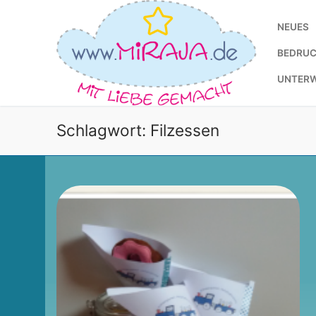
Zum
Inhalt
NEUES
springen
BEDRUC
UNTER
Schlagwort:
Filzessen