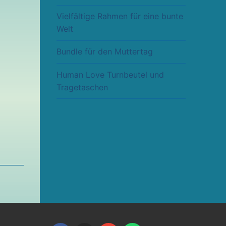
Vielfältige Rahmen für eine bunte
Welt
Bundle für den Muttertag
Human Love Turnbeutel und
Tragetaschen