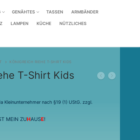
G
GENÄHTES
TASSEN
ARMBÄNDER
Z
LAMPEN
KÜCHE
NÜTZLICHES
T
KÖNIGREICH RIEHE T-SHIRT KIDS
ehe T-Shirt Kids
a Kleinunternehmer nach §19 (1) UStG.
zzgl.
IST MEIN ZU
H
AUS
E
!