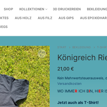
SHOP
KOLLEKTIONEN
3D DRUCKEREIEN
BEKLEIDUN
KTES
AUS HOLZ
AUS FILZ
AUS GIPS
AUS EPOXIDHAR
WEGS
START
BEKLEIDUNG
T-SHIR
Königreich Ri
21,00
€
Kein Mehrwertsteuerausweis, d
Versandkosten
WO IMME
R
ICH B
I
N, HI
E
R 
Jetzt auch als T-Shirt!