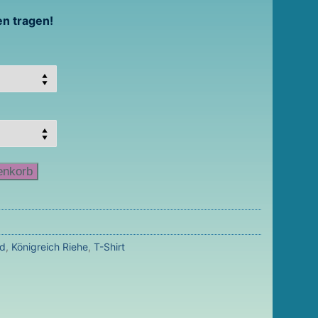
en tragen!
enkorb
nd
,
Königreich Riehe
,
T-Shirt