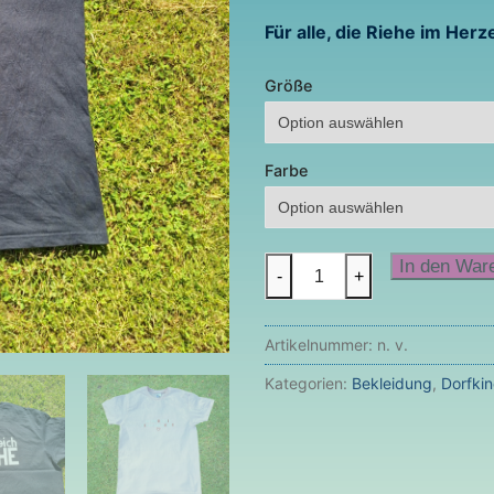
Für alle, die Riehe im Herz
Größe
Farbe
Königreich
In den War
-
+
Riehe
T-
Artikelnummer:
n. v.
Shirt
Kids
Kategorien:
Bekleidung
,
Dorfki
Menge