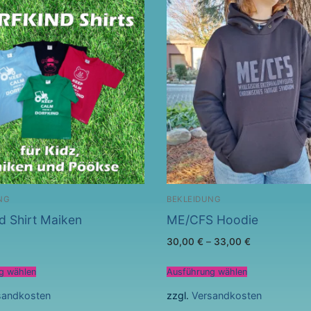
NG
BEKLEIDUNG
d Shirt Maiken
ME/CFS Hoodie
30,00
€
–
33,00
€
g wählen
Ausführung wählen
sandkosten
zzgl.
Versandkosten