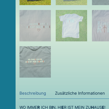
Beschreibung
Zusätzliche Informationen
WO IMME
R
ICH B
I
N, HI
E
R IST MEIN ZU
H
AUS
E
!