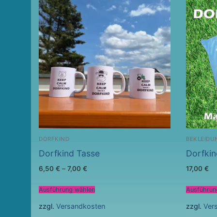
DORFKIND
BEKLEIDU
Dorfkind Tasse
Dorfkin
6,50
€
–
7,00
€
17,00
€
Ausführung wählen
Ausführun
zzgl.
Versandkosten
zzgl.
Ver