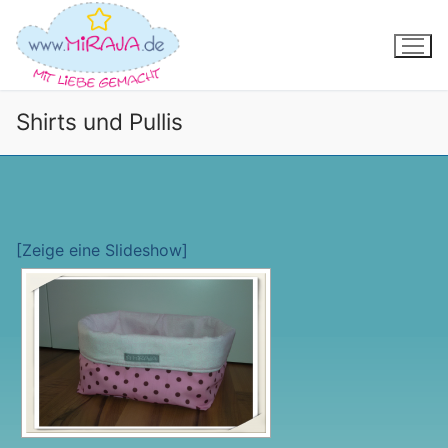
Zum
Inhalt
springen
Shirts und Pullis
[Zeige eine Slideshow]