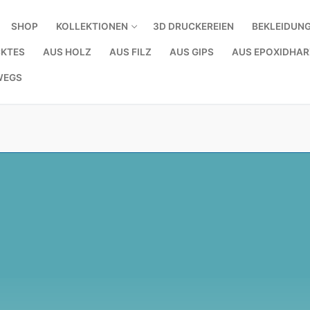
SHOP
KOLLEKTIONEN
3D DRUCKEREIEN
BEKLEIDUN
KTES
AUS HOLZ
AUS FILZ
AUS GIPS
AUS EPOXIDHAR
WEGS