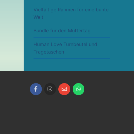
Vielfältige Rahmen für eine bunte
Welt
Bundle für den Muttertag
Human Love Turnbeutel und
Tragetaschen