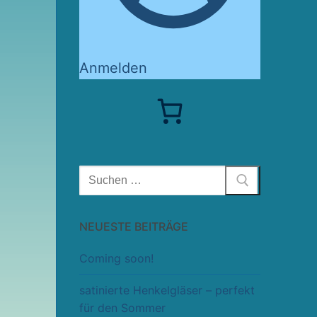
Anmelden
Suchen
nach:
NEUESTE BEITRÄGE
Coming soon!
satinierte Henkelgläser – perfekt
für den Sommer