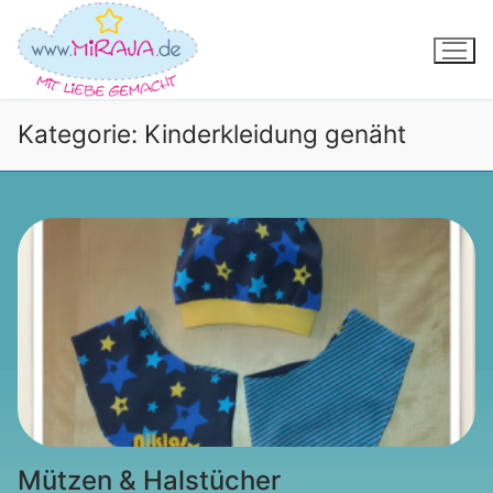
Zum
Inhalt
springen
Kategorie:
Kinderkleidung genäht
Mützen & Halstücher