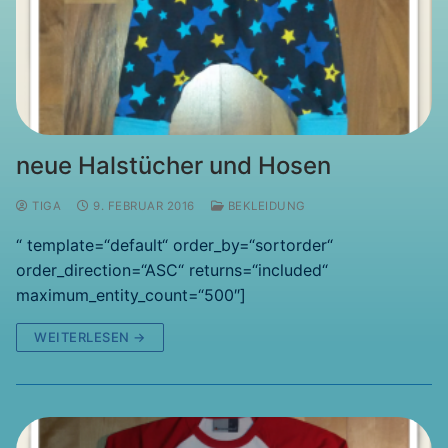
neue Halstücher und Hosen
TIGA
9. FEBRUAR 2016
BEKLEIDUNG
“ template=“default“ order_by=“sortorder“
order_direction=“ASC“ returns=“included“
maximum_entity_count=“500″]
WEITERLESEN →